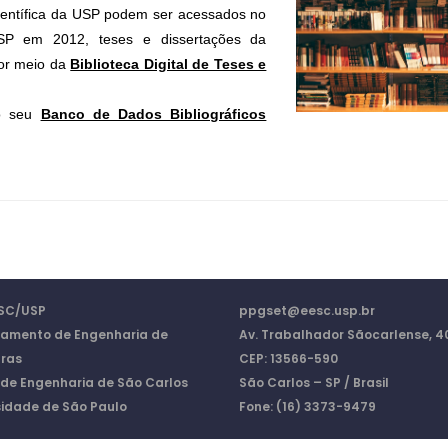
 científica da USP podem ser acessados no
SP em 2012, teses e dissertações da
or meio da
Biblioteca Digital de Teses e
ao seu
Banco de Dados Bibliográficos
SC/USP
ppgset@eesc.usp.br
amento de Engenharia de
Av. Trabalhador Sãocarlense, 4
uras
CEP: 13566-590
 de Engenharia de São Carlos
São Carlos – SP / Brasil
sidade de São Paulo
Fone: (16) 3373-9479