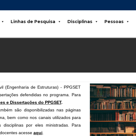
Linhas de Pesquisa
Disciplinas
Pessoas
l (Engenharia de Estruturas) - PPGSET
issertações defendidas no programa. Para
ses e Dissertações do PPGSET
.
também são disponibilizadas nas páginas
ma, bem como nos canais utilizados para
 disciplinas por eles ministradas. Para
s docentes acesse
aqui
.