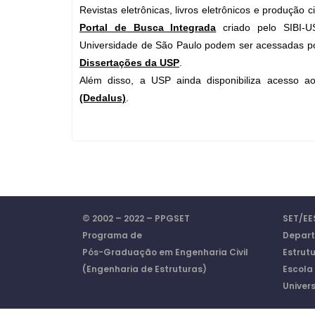
Revistas eletrônicas, livros eletrônicos e produção
Portal de Busca Integrada
criado pelo SIBI-U
Universidade de São Paulo podem ser acessadas p
Dissertações da USP
.
Além disso, a USP ainda disponibiliza acesso 
(Dedalus)
.
© 2002 – 2022 – PPGSET
SET/EE
Programa de
Depart
Pós-Graduação em Engenharia Civil
Estrut
(Engenharia de Estruturas)
Escola
Univer